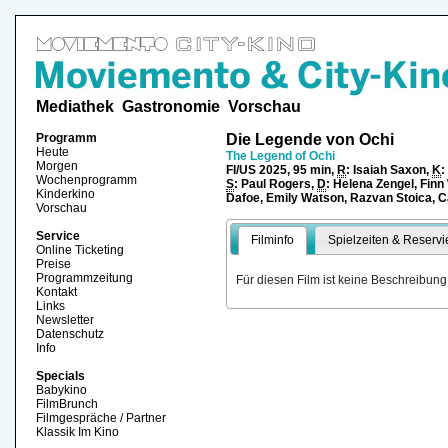
Mediathek
Gastronomie
Vorschau
Programm
Die Legende von Ochi
Heute
The Legend of Ochi
Morgen
FI/US 2025, 95 min,
R
: Isaiah Saxon,
K
:
Wochenprogramm
S
: Paul Rogers,
D
: Helena Zengel, Finn
Kinderkino
Dafoe, Emily Watson, Razvan Stoica, 
Vorschau
Service
Filminfo
Spielzeiten & Reservi
Online Ticketing
Preise
Programmzeitung
Für diesen Film ist keine Beschreibung
Kontakt
Links
Newsletter
Datenschutz
Info
Specials
Babykino
FilmBrunch
Filmgespräche / Partner
Klassik Im Kino