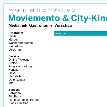
Mediathek
Gastronomie
Vorschau
Programm
Vorschau
Heute
Morgen
Wochenprogramm
Kinderkino
Vorschau
Service
Online Ticketing
Preise
Programmzeitung
Kontakt
Links
Newsletter
Datenschutz
Info
Specials
Babykino
FilmBrunch
Filmgespräche / Partner
Klassik Im Kino