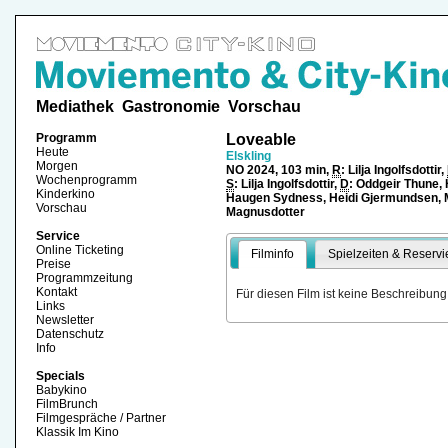
Mediathek
Gastronomie
Vorschau
Programm
Loveable
Heute
Elskling
Morgen
NO 2024, 103 min,
R
: Lilja Ingolfsdottir,
Wochenprogramm
S
: Lilja Ingolfsdottir,
D
: Oddgeir Thune,
Kinderkino
Haugen Sydness, Heidi Gjermundsen, 
Vorschau
Magnusdotter
Service
Online Ticketing
Filminfo
Spielzeiten & Reservi
Preise
Programmzeitung
Kontakt
Für diesen Film ist keine Beschreibung
Links
Newsletter
Datenschutz
Info
Specials
Babykino
FilmBrunch
Filmgespräche / Partner
Klassik Im Kino