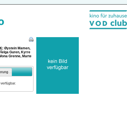
K
: Øystein Mamen,
 Helga Guren, Kyrre
Mona Grenne, Marte
erung
 verfügbar.