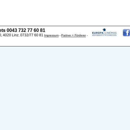
ets 0043 732 77 60 81
, 4020 Linz
0732/77 60 81
,
Impressum
-
Partner + Förderer
-